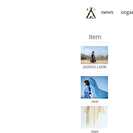
Item
2026SS LOOK
new
tops