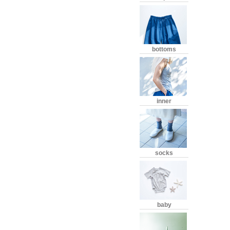
bottoms
inner
socks
baby