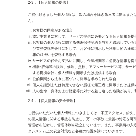
2-3．【個人情報の提供】
ご提供頂きました個人情報は、次の場合を除き第三者に開示また
ん。
お客様の同意がある場合
協定事業者に対して、サービス提供に必要となる個人情報を提
お客様の個人情報に関する機密保持契約を当社と締結している
び業務委託先会社に対して、お客様に明示した利用目的の達成
報の取扱いを委託する場合
サービスの代金お支払いに関し、金融機関等に必要な情報を提
機器･設備等の設置、修理、点検、アフターサービス等、サー
する提携会社に個人情報を開示または提供する場合
公的機関から法令に基づいて開示を求められた場合
個人を識別または特定できない態様で第三者に開示または提供
人の生命、身体および財産等に対する差し迫った危険があり、
2-4．【個人情報の安全管理】
ご提供いただいた個人情報につきましては、不正アクセス、紛失
の個人情報に関する事故を防止し、万一の事故に最善の対応を可
管理者を任命し、管理体制を確立しています。また、事業所の入
タシステム上の安全対策など各種の措置を講じていきます。