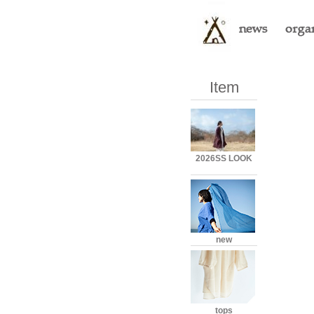
Item
2026SS LOOK
new
tops