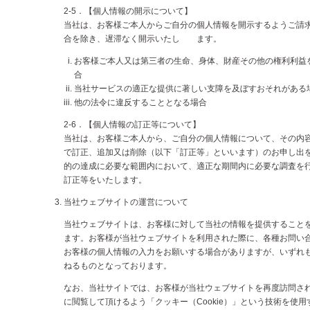
2-5．【個人情報の開示について】
当社は、お客様ご本人からご自分の個人情報を開示するようご請
合を除き、遅滞なく開示いたし ます。
お客様ご本人又は第三者の生命、身体、財産その他の権利利益
合
当社サービスの適正な提供に著しい支障を及ぼすおそれがある
他の法令に違反することとなる場合
2-6．【個人情報の訂正等について】
当社は、お客様ご本人から、ご自分の個人情報について、その内
で訂正、追加又は削除（以下「訂正等」といいます）のお申し出
的の達成に必要な範囲内において、適正な期間内に必要な調査を
訂正等をいたします。
当社ウェブサイトの運営について
当社ウェブサイトは、お客様に対して当社の情報を提供すること
ます。お客様が当社ウェブサイトを利用された際に、各種お問い
お客様の個人情報の入力をお願いする場合がありますが、いずれ
ねるものとなっております。
なお、当社サイトでは、お客様が当社ウェブサイトを再度訪問さ
に閲覧して頂けるよう「クッキー（Cookie）」という技術を使