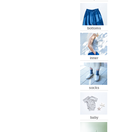
bottoms
inner
socks
baby