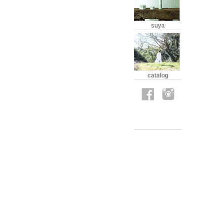
suya
catalog