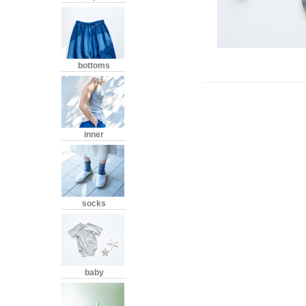
bottoms
inner
socks
baby