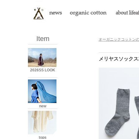
Item
オーガニックコットンのLi
メリヤスソックス29
2026SS LOOK
new
tops