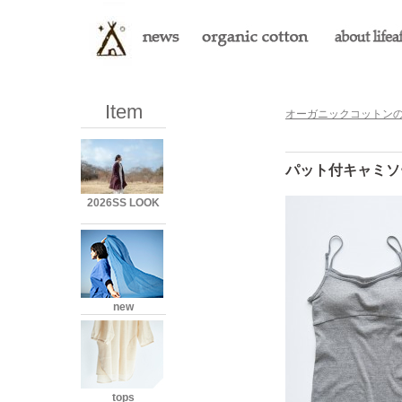
Item
オーガニックコットンのLi
パット付キャミソール
2026SS LOOK
new
tops