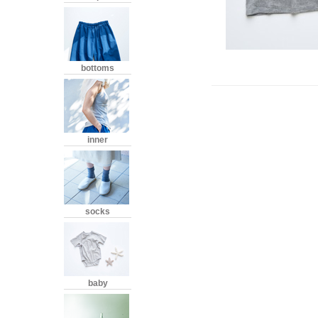
bottoms
inner
socks
baby