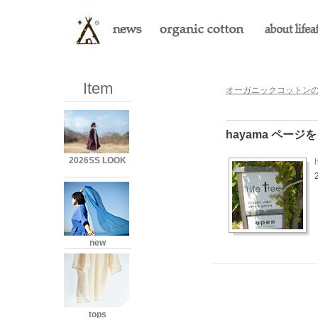
Item
オーガニックコットンのLi
hayama ペー
2026SS LOOK
new
tops