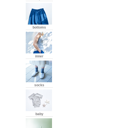
bottoms
inner
socks
baby