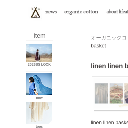
Item
オーガニックコット
basket
linen linen 
2026SS LOOK
new
linen linen bask
tops