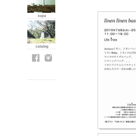
suya
catalog