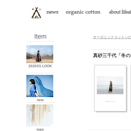
Item
オーガニックコットンのLi
真砂三千代「冬の
2026SS LOOK
new
tops