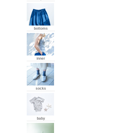
bottoms
inner
socks
baby