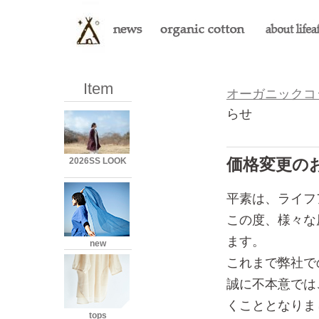
Item
オーガニックコット
らせ
価格変更の
2026SS LOOK
平素は、ライフ
この度、様々な
ます。
new
これまで弊社で
誠に不本意では
くこととなりま
tops