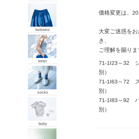
価格変更は、2
bottoms
大変ご迷惑をお
き、
ご理解を賜りま
inner
71-1I23
別）
71-1I63～
別）
socks
71-1I83～9
別）
baby