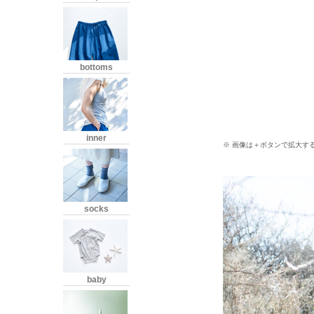
bottoms
inner
※ 画像は＋ボタンで拡大す
socks
baby