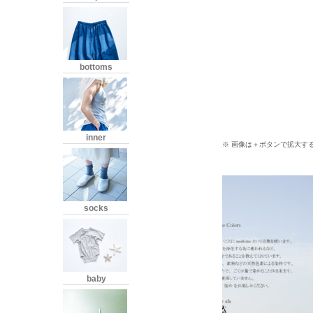
bottoms
inner
※ 画像は＋ボタンで拡大す
socks
baby