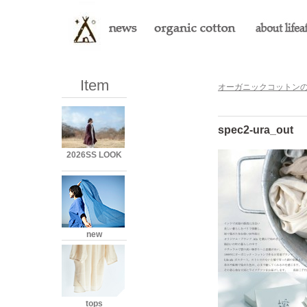
Item
オーガニックコットンのLi
spec2-ura_out
2026SS LOOK
new
tops