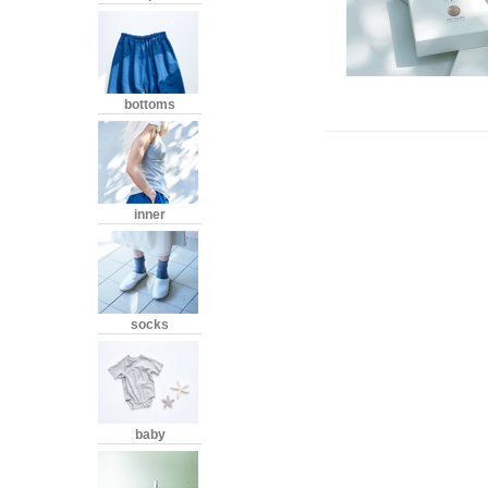
bottoms
inner
socks
baby