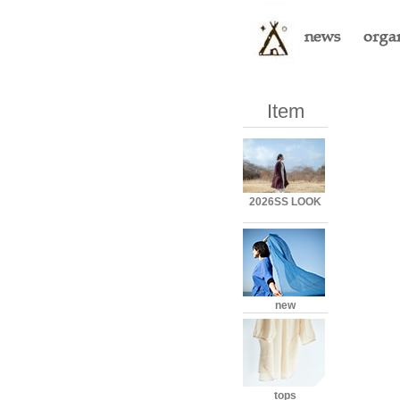
Item
2026SS LOOK
new
tops