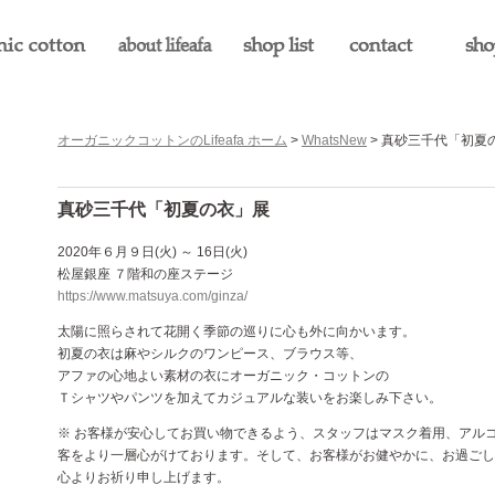
オーガニックコットンのLifeafa ホーム
>
WhatsNew
> 真砂三千代「初夏
真砂三千代「初夏の衣」展
2020年６月９日(火) ～ 16日(火)
松屋銀座 ７階和の座ステージ
https://www.matsuya.com/ginza/
太陽に照らされて花開く季節の巡りに心も外に向かいます。
初夏の衣は麻やシルクのワンピース、ブラウス等、
アファの心地よい素材の衣にオーガニック・コットンの
Ｔシャツやパンツを加えてカジュアルな装いをお楽しみ下さい。
※ お客様が安心してお買い物できるよう、スタッフはマスク着用、アル
客をより一層心がけております。そして、お客様がお健やかに、お過ごし
心よりお祈り申し上げます。