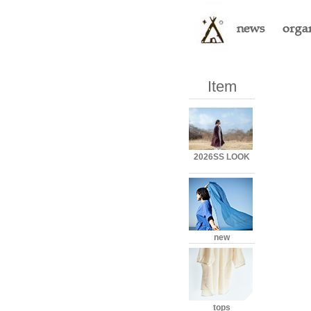
Item
2026SS LOOK
new
tops