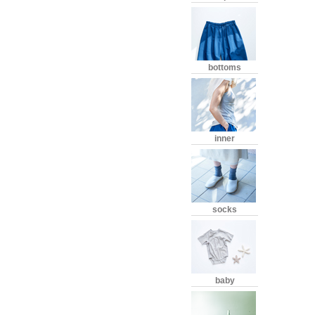
bottoms
inner
socks
baby