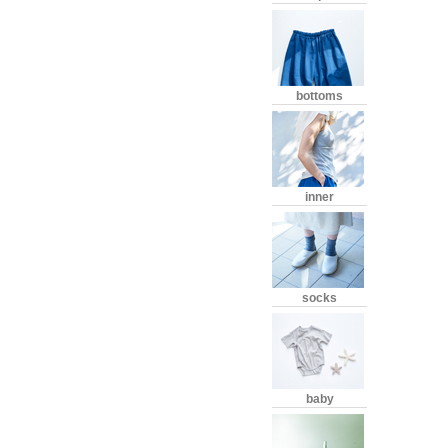
bottoms
inner
socks
baby