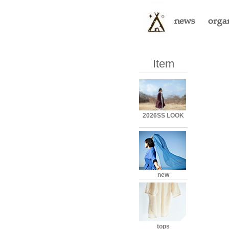
Item
2026SS LOOK
new
tops