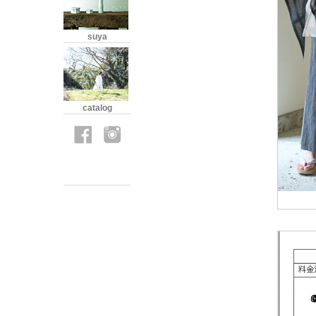
suya
catalog