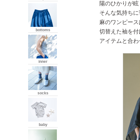
陽のひかりが眩
そんな気持ちに
麻のワンピース
bottoms
切替えた袖を付
アイテムと合わ
inner
socks
baby