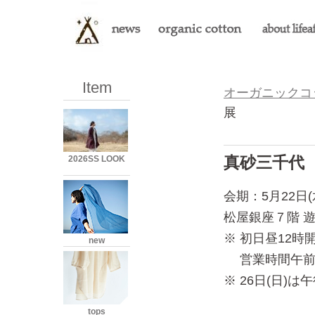
Item
オーガニックコット
展
真砂三千代
2026SS LOOK
会期：5月22日(水
松屋銀座７階 遊
※ 初日昼12時
new
営業時間午前1
※ 26日(日)は
tops