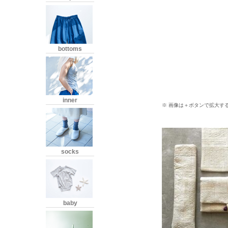
bottoms
inner
※ 画像は＋ボタンで拡大す
socks
baby