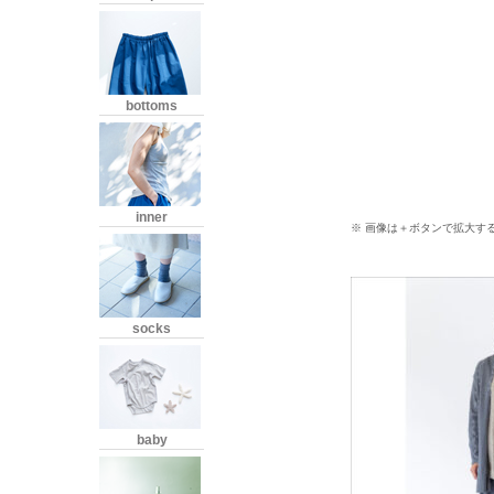
bottoms
inner
※ 画像は＋ボタンで拡大す
socks
baby