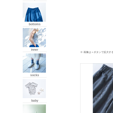
bottoms
inner
※ 画像は＋ボタンで拡大す
socks
baby