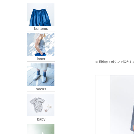
bottoms
inner
※ 画像は＋ボタンで拡大す
socks
baby