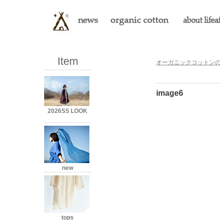
Item
オーガニックコットンのLi
image6
2026SS LOOK
new
tops