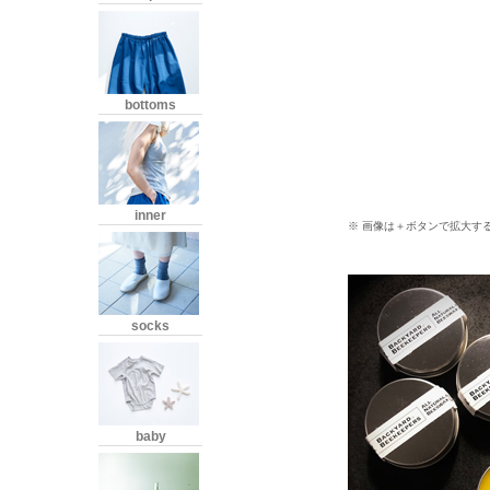
bottoms
inner
※ 画像は＋ボタンで拡大す
socks
baby