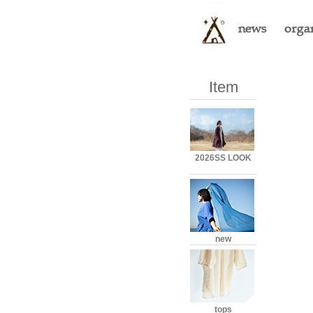
Item
2026SS LOOK
new
tops