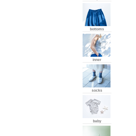
bottoms
inner
socks
baby