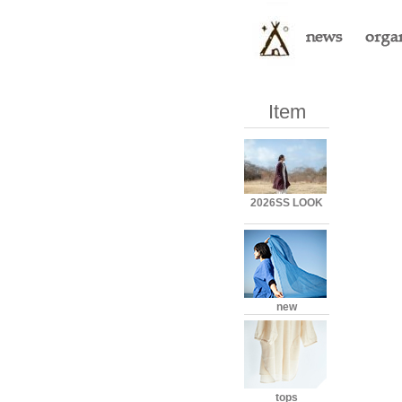
Item
2026SS LOOK
new
tops