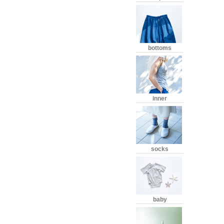
bottoms
inner
socks
baby