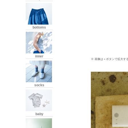
bottoms
inner
※ 画像は＋ボタンで拡大す
socks
baby