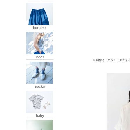
bottoms
inner
※ 画像は＋ボタンで拡大す
socks
baby