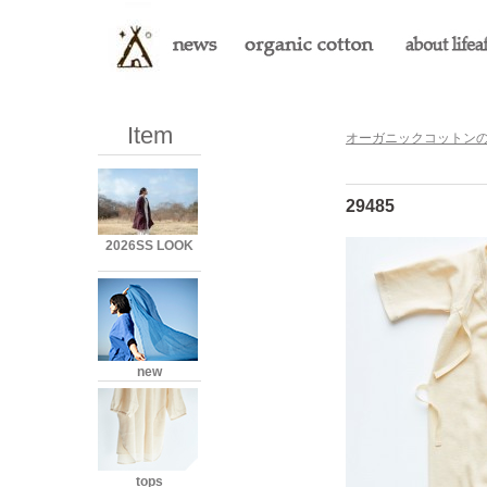
Item
オーガニックコットンのLi
29485
2026SS LOOK
new
tops