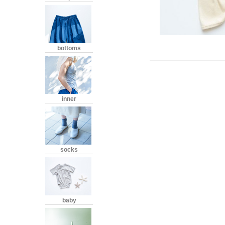
bottoms
inner
socks
baby