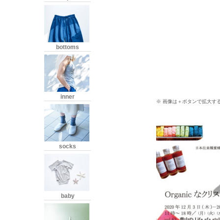
bottoms
inner
※ 画像は＋ボタンで拡大す
socks
baby